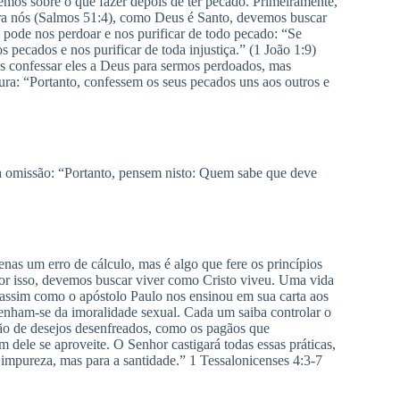
emos sobre o que fazer depois de ter pecado. Primeiramente,
ra nós (Salmos 51:4), como Deus é Santo, devemos buscar
pode nos perdoar e nos purificar de todo pecado: “Se
s pecados e nos purificar de toda injustiça.” (1 João 1:9)
s confessar eles a Deus para sermos perdoados, mas
ra: “Portanto, confessem os seus pecados uns aos outros e
omissão: “Portanto, pensem nisto: Quem sabe que deve
s um erro de cálculo, mas é algo que fere os princípios
or isso, devemos buscar viver como Cristo viveu. Uma vida
assim como o apóstolo Paulo nos ensinou em sua carta aos
tenham-se da imoralidade sexual. Cada um saiba controlar o
ão de desejos desenfreados, como os pagãos que
ele se aproveite. O Senhor castigará todas essas práticas,
mpureza, mas para a santidade.” 1 Tessalonicenses 4:3-7