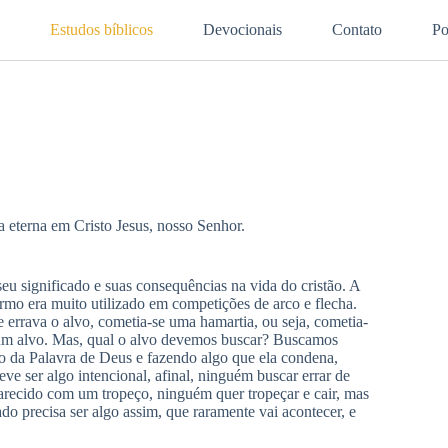
Estudos bíblicos
Devocionais
Contato
Po
a eterna em Cristo Jesus, nosso Senhor.
eu significado e suas consequências na vida do cristão. A
ermo era muito utilizado em competições de arco e flecha.
 errava o alvo, cometia-se uma hamartia, ou seja, cometia-
ar um alvo. Mas, qual o alvo devemos buscar? Buscamos
o da Palavra de Deus e fazendo algo que ela condena,
ve ser algo intencional, afinal, ninguém buscar errar de
parecido com um tropeço, ninguém quer tropeçar e cair, mas
ado precisa ser algo assim, que raramente vai acontecer, e