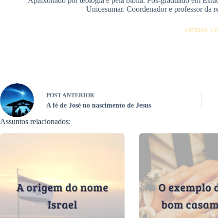
Apaixonado por teologia e pela bíblia. Pós-graduado em Estu
Unicesumar. Coordenador e professor da red
ARTIGOS: 13
POST
ANTERIOR
A fé de José no nascimento de Jesus
Assuntos relacionados: