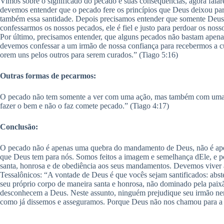
Vimos sobre o significado do pecado e suas consequências, agora falar
devemos entender que o pecado fere os princípios que Deus deixou pa
também essa santidade. Depois precisamos entender que somente Deus 
confessarmos os nossos pecados, ele é fiel e justo para perdoar os nosso
Por último, precisamos entender, que alguns pecados não bastam apena
devemos confessar a um irmão de nossa confiança para recebermos a cu
orem uns pelos outros para serem curados.” (Tiago 5:16)
Outras formas de pecarmos:
O pecado não tem somente a ver com uma ação, mas também com uma 
fazer o bem e não o faz comete pecado.” (Tiago 4:17)
Conclusão:
O pecado não é apenas uma quebra do mandamento de Deus, não é apena
que Deus tem para nós. Somos feitos a imagem e semelhança dEle, e p
santa, honrosa e de obediência aos seus mandamentos. Devemos viver 
Tessalônicos: “A vontade de Deus é que vocês sejam santificados: abs
seu próprio corpo de maneira santa e honrosa, não dominado pela paix
desconhecem a Deus. Neste assunto, ninguém prejudique seu irmão nem d
como já dissemos e asseguramos. Porque Deus não nos chamou para a i