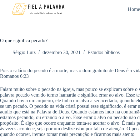
Pular
para
Home
o
conteúdo
O que significa pecado?
Sérgio Luiz
dezembro 30, 2021
Estudos bíblicos
Pois o salário do pecado é a morte, mas o dom gratuito de Deus é a vid
Romanos 6:23
Falam muito sobre o pecado na igreja, mas pouco se explicam sobre o s
palavra pecado vem do termo hamartia e significa errar ao alvo. Esse t
Quando havia um arqueiro, ele tinha um alvo a ser acertado, quando ele
se um pecado. O pecado na vida cristã possui esse significado, é err
aquilo que está na Palavra de Deus. Quando estamos indo na contramã
estamos pecando, ou errando o alvo. Esse errar o alvo ou pecado não de
propósito. É algo que ocorre enquanto tenta-se acertar o alvo. É mais 
às vezes acontece, seja por um deslize e/ou por falta de atenção. O pec
quando ocorrer, iremos tomar mais precaução e ficarmos mais atento.