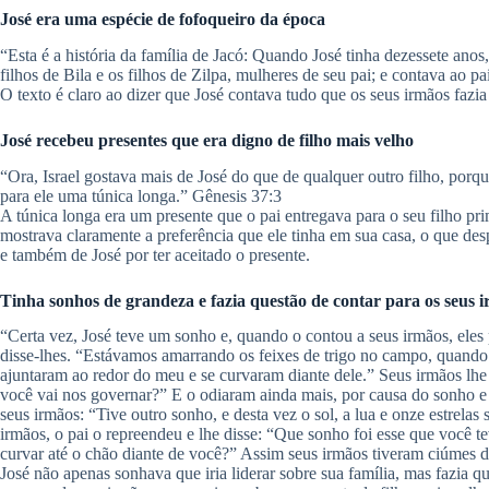
José era uma espécie de fofoqueiro da época
“Esta é a história da família de Jacó: Quando José tinha dezessete ano
filhos de Bila e os filhos de Zilpa, mulheres de seu pai; e contava ao p
O texto é claro ao dizer que José contava tudo que os seus irmãos fazia
José recebeu presentes que era digno de filho mais velho
“Ora, Israel gostava mais de José do que de qualquer outro filho, porq
para ele uma túnica longa.” Gênesis 37:3
A túnica longa era um presente que o pai entregava para o seu filho prim
mostrava claramente a preferência que ele tinha em sua casa, o que de
e também de José por ter aceitado o presente.
Tinha sonhos de grandeza e fazia questão de contar para os seus 
“Certa vez, José teve um sonho e, quando o contou a seus irmãos, eles
disse-lhes. “Estávamos amarrando os feixes de trigo no campo, quando o
ajuntaram ao redor do meu e se curvaram diante dele.” Seus irmãos lhe
você vai nos governar?” E o odiaram ainda mais, por causa do sonho e 
seus irmãos: “Tive outro sonho, e desta vez o sol, a lua e onze estrel
irmãos, o pai o repreendeu e lhe disse: “Que sonho foi esse que você t
curvar até o chão diante de você?” Assim seus irmãos tiveram ciúmes del
José não apenas sonhava que iria liderar sobre sua família, mas fazia qu