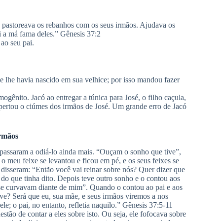
s, pastoreava os rebanhos com os seus irmãos. Ajudava os
ai a má fama deles.” Gênesis 37:2
 ao seu pai.
ue lhe havia nascido em sua velhice; por isso mandou fazer
ogênito. Jacó ao entregar a túnica para José, o filho caçula,
spertou o ciúmes dos irmãos de José. Um grande erro de Jacó
irmãos
 passaram a odiá-lo ainda mais. “Ouçam o sonho que tive”,
 meu feixe se levantou e ficou em pé, e os seus feixes se
 disseram: “Então você vai reinar sobre nós? Quer dizer que
do que tinha dito. Depois teve outro sonho e o contou aos
as se curvavam diante de mim”. Quando o contou ao pai e aos
eve? Será que eu, sua mãe, e seus irmãos viremos a nos
e; o pai, no entanto, refletia naquilo.” Gênesis 37:5-11
estão de contar a eles sobre isto. Ou seja, ele fofocava sobre