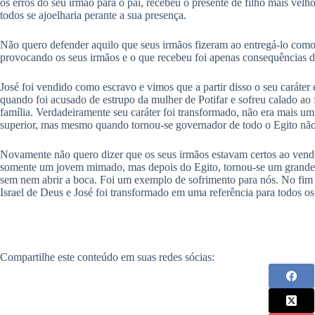
os erros do seu irmão para o pai, recebeu o presente de filho mais velho
todos se ajoelharia perante a sua presença.
Não quero defender aquilo que seus irmãos fizeram ao entregá-lo como
provocando os seus irmãos e o que recebeu foi apenas consequências 
José foi vendido como escravo e vimos que a partir disso o seu caráter
quando foi acusado de estrupo da mulher de Potifar e sofreu calado ao 
família. Verdadeiramente seu caráter foi transformado, não era mais um
superior, mas mesmo quando tornou-se governador de todo o Egito não
Novamente não quero dizer que os seus irmãos estavam certos ao vende
somente um jovem mimado, mas depois do Egito, tornou-se um grande
sem nem abrir a boca. Foi um exemplo de sofrimento para nós. No fim 
Israel de Deus e José foi transformado em uma referência para todos os 
Compartilhe este conteúdo em suas redes sócias: